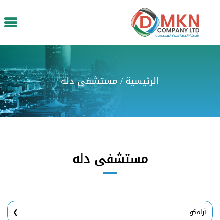
الرئيسية
/
مستشفى دله
مستشفى دله
أرامكو